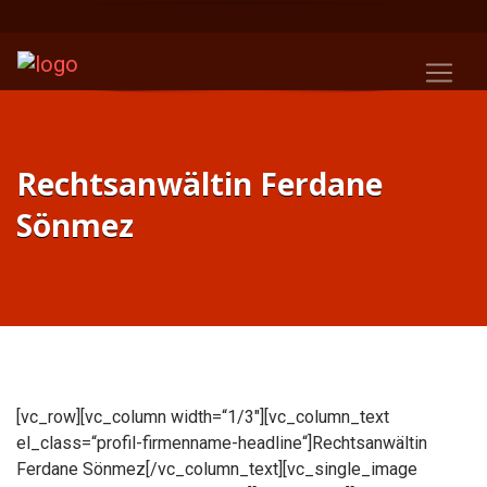
Rechtsanwältin Ferdane
Sönmez
[vc_row][vc_column width=“1/3″][vc_column_text
el_class=“profil-firmenname-headline“]Rechtsanwältin
Ferdane Sönmez[/vc_column_text][vc_single_image