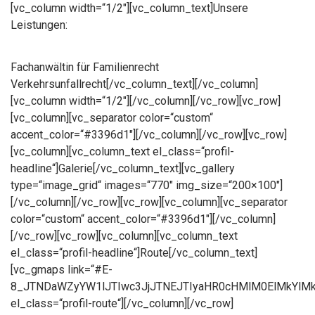
[vc_column width=“1/2″][vc_column_text]Unsere
Leistungen:
Fachanwältin für Familienrecht
Verkehrsunfallrecht[/vc_column_text][/vc_column]
[vc_column width=“1/2″][/vc_column][/vc_row][vc_row]
[vc_column][vc_separator color=“custom“
accent_color=“#3396d1″][/vc_column][/vc_row][vc_row]
[vc_column][vc_column_text el_class=“profil-
headline“]Galerie[/vc_column_text][vc_gallery
type=“image_grid“ images=“770″ img_size=“200×100″]
[/vc_column][/vc_row][vc_row][vc_column][vc_separator
color=“custom“ accent_color=“#3396d1″][/vc_column]
[/vc_row][vc_row][vc_column][vc_column_text
el_class=“profil-headline“]Route[/vc_column_text]
[vc_gmaps link=“#E-
8_JTNDaWZyYW1lJTIwc3JjJTNEJTIyaHR0cHMlM0ElMkYlM
el_class=“profil-route“][/vc_column][/vc_row]